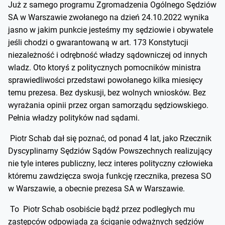
Już z samego programu Zgromadzenia Ogólnego Sędziów
SA w Warszawie zwołanego na dzień 24.10.2022 wynika
jasno w jakim punkcie jesteśmy my sędziowie i obywatele
jeśli chodzi o gwarantowaną w art. 173 Konstytucji
niezależność i odrębność władzy sądowniczej od innych
wladz. Oto ktoryś z politycznych pomocników ministra
sprawiedliwości przedstawi powołanego kilka miesięcy
temu prezesa. Bez dyskusji, bez wolnych wniosków. Bez
wyrażania opinii przez organ samorządu sędziowskiego.
Pełnia władzy polityków nad sądami.
Piotr Schab dał się poznać, od ponad 4 lat, jako Rzecznik
Dyscyplinarny Sędziów Sądów Powszechnych realizujący
nie tyle interes publiczny, lecz interes polityczny człowieka
któremu zawdzięcza swoja funkcję rzecznika, prezesa SO
w Warszawie, a obecnie prezesa SA w Warszawie.
To Piotr Schab osobiście bądź przez podległych mu
zastępców odpowiada za ściganie odważnych sędziów