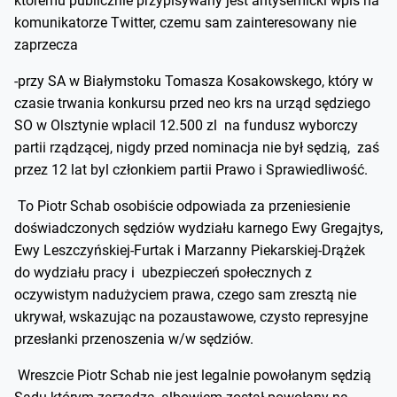
któremu publicznie przypisywany jest antysemicki wpis na
komunikatorze Twitter, czemu sam zainteresowany nie
zaprzecza
-przy SA w Białymstoku Tomasza Kosakowskego, który w
czasie trwania konkursu przed neo krs na urząd sędziego
SO w Olsztynie wplacil 12.500 zl na fundusz wyborczy
partii rządzącej, nigdy przed nominacja nie był sędzią, zaś
przez 12 lat byl członkiem partii Prawo i Sprawiedliwość.
To Piotr Schab osobiście odpowiada za przeniesienie
doświadczonych sędziów wydziału karnego Ewy Gregajtys,
Ewy Leszczyńskiej-Furtak i Marzanny Piekarskiej-Drążek
do wydziału pracy i ubezpieczeń społecznych z
oczywistym nadużyciem prawa, czego sam zresztą nie
ukrywał, wskazując na pozaustawowe, czysto represyjne
przesłanki przenoszenia w/w sędziów.
Wreszcie Piotr Schab nie jest legalnie powołanym sędzią