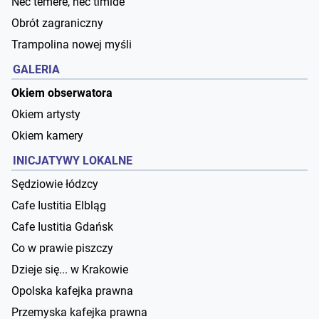
Nec temere, nec timide
Obrót zagraniczny
Trampolina nowej myśli
GALERIA
Okiem obserwatora
Okiem artysty
Okiem kamery
INICJATYWY LOKALNE
Sędziowie łódzcy
Cafe Iustitia Elbląg
Cafe Iustitia Gdańsk
Co w prawie piszczy
Dzieje się... w Krakowie
Opolska kafejka prawna
Przemyska kafejka prawna