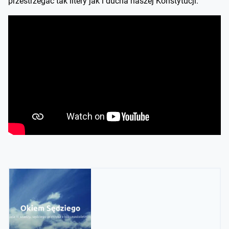
przestrzegać tak litery jak i ducha naszej Konstytucji.