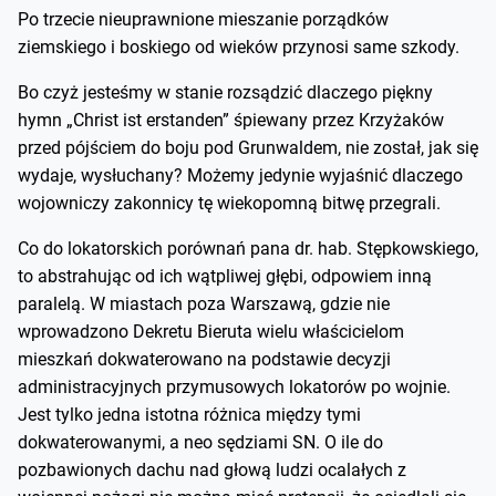
Po trzecie nieuprawnione mieszanie porządków
ziemskiego i boskiego od wieków przynosi same szkody.
Bo czyż jesteśmy w stanie rozsądzić dlaczego piękny
hymn „Christ ist erstanden” śpiewany przez Krzyżaków
przed pójściem do boju pod Grunwaldem, nie został, jak się
wydaje, wysłuchany? Możemy jedynie wyjaśnić dlaczego
wojowniczy zakonnicy tę wiekopomną bitwę przegrali.
Co do lokatorskich porównań pana dr. hab. Stępkowskiego,
to abstrahując od ich wątpliwej głębi, odpowiem inną
paralelą. W miastach poza Warszawą, gdzie nie
wprowadzono Dekretu Bieruta wielu właścicielom
mieszkań dokwaterowano na podstawie decyzji
administracyjnych przymusowych lokatorów po wojnie.
Jest tylko jedna istotna różnica między tymi
dokwaterowanymi, a neo sędziami SN. O ile do
pozbawionych dachu nad głową ludzi ocalałych z