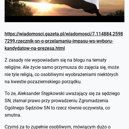
https://wiadomosci.gazeta.pl/wiadomosci/7,114884,2598
7299,rzecznik-sn-o-przelamaniu-impasu-ws-wyboru-
kandydatow-na-prezesa.html
Z zasady nie wypowiadam się na blogu na tematy
religijne. Ale życie samo przymusza do zajęcia się, może
nie tyle religią, co osobliwymi wyobrażeniami niektórych
na kwestie pozaziemskiego porządku.
To że, Aleksander Stępkowski uważający się za sędziego
SN, złamał prawo przy prowadzeniu Zgromadzenia
Ogólnego Sędziów SN to rzecz równie oczywista, co
smutna.
Czymś za to zupełnie osobliwym, mówiącym dużo o