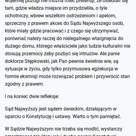
wojennej pożogi nie można mieć pretensji, że osiedlali się
tam, gdzie władza miejsce im przydzieliła, o tyle
ochotniczy, wbrew wszelkim ostrzeżeniom i apelom,
sprzeczny z prawem akces do Sądu Najwyższego osób,
które miały gdzie pracować i z czego się utrzymywać,
porównać należy raczej do nielegalnego wtargnięcia do
dużego domu, którego właściciele jako ludzie kulturalni nie
stosują przemocy żeby pozbyć się intruzów. Ale panie
doktorze Stępkowski, jak Pan pewnie świetnie wie, są
sytuacje w życiu, gdy tylko przymusowa egzekucja w
formie eksmisji może rozwiązać problem i przywrócić stan
zgodny z prawem.
I na koniec dwie refleksje:
Sąd Najwyższy jest sądem świeckim, działającym w
oparciu o Konstytucję i ustawy. Warto o tym pamiętać.
W Sądzie Najwyższym nie trzeba się modlić, wystarczy