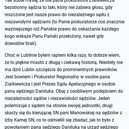
Tak sobie myślę, że dla pana prokuratora Ziarkiewicza
bezstronny sędzia to taki, który nie zabiera głosu, gdy
niszczone jest nasze prawo do niezależnego sądu z
niezawisłymi sędziami (to Panie prokuratorze coś znacznie
ważniejszego niż Pańskie prawo do oskarżania każdego
kogo wskaże Panu Pański przełożony, nawet gdy
dowodów brak).
Choć w Lublinie byłem raptem kilka razy, to dobrze wiem,
że to piękne miasto z długą i ciekawą historią. Niestety nie
ma dziś Lublin szczęścia do prominentnych prawników.
Jest bowiem i Prokurator Regionalny w osobie pana
Ziarkiewicza i jest Prezes Sądu Apelacyjnego w osobie
pana sędziego Daniluka. Obaj z osobliwym podejściem do
niezależności sądów i niezawisłości sędziów. Jeden
polemizuje z sądem na stronie swojej jednostki, drugi
skarży się do kierującej SN pani Manowskiej na sędziów z
Izby Karnej SN, co to ośmielili się zbadać, jak to było z
powołaniem pana sędziego Daniluka na urząd sędziego