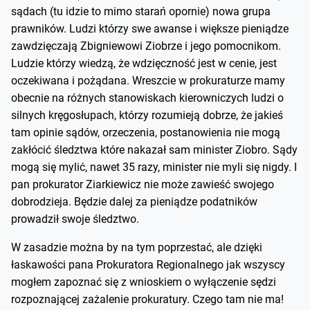
sądach (tu idzie to mimo starań opornie) nowa grupa
prawników. Ludzi którzy swe awanse i większe pieniądze
zawdzięczają Zbigniewowi Ziobrze i jego pomocnikom.
Ludzie którzy wiedzą, że wdzięczność jest w cenie, jest
oczekiwana i pożądana. Wreszcie w prokuraturze mamy
obecnie na różnych stanowiskach kierowniczych ludzi o
silnych kręgosłupach, którzy rozumieją dobrze, że jakieś
tam opinie sądów, orzeczenia, postanowienia nie mogą
zakłócić śledztwa które nakazał sam minister Ziobro. Sądy
mogą się mylić, nawet 35 razy, minister nie myli się nigdy. I
pan prokurator Ziarkiewicz nie może zawieść swojego
dobrodzieja. Będzie dalej za pieniądze podatników
prowadził swoje śledztwo.
W zasadzie można by na tym poprzestać, ale dzięki
łaskawości pana Prokuratora Regionalnego jak wszyscy
mogłem zapoznać się z wnioskiem o wyłączenie sędzi
rozpoznającej zażalenie prokuratury. Czego tam nie ma!