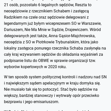
21 osób, pozostało 6 legalnych sędziów, Reszta to
neosędziowie z rzecznikiem Schabem i zastępcą
Radzikiem na czele oraz sędziowie delegowani z
legendarnym już byłym wiceprezesem SO w Warszawie,
Dariuszem, Nie Ma Mnie w Sądzie, Drajewiczem. Wśród
delegowanych jest także, Anna Gąsior-Majchrowska,
neosędzia z SO w Piotrkowie Trybunalskim, która jako
lokalny zastępca ponurego rzecznika Schaba zasłynęła na
cały kraj wzywaniem sędziów do składania wyjaśnień za
podpisanie listu do OBWE w sprawie organizacji tzw.
wyborów kopertowych w 2020 roku.
W ten sposób system politycznej kontroli i nadzoru nad SN
i największym sądem apelacyjnym w kraju domyka się.
Nie musiało tak się to potoczyć. Stać było sędziów na
większy, bardziej stanowczy i wytrwały opór przeciwko
bezprawiu i jego emisariuszom.