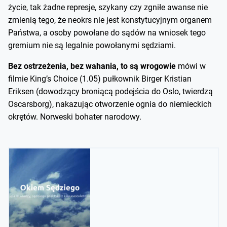
życie, tak żadne represje, szykany czy zgniłe awanse nie
zmienią tego, że neokrs nie jest konstytucyjnym organem
Państwa, a osoby powołane do sądów na wniosek tego
gremium nie są legalnie powołanymi sędziami.
Bez ostrzeżenia, bez wahania, to są wrogowie
mówi w
filmie King’s Choice (1.05) pułkownik Birger Kristian
Eriksen (dowodzący broniącą podejścia do Oslo, twierdzą
Oscarsborg), nakazując otworzenie ognia do niemieckich
okrętów. Norweski bohater narodowy.