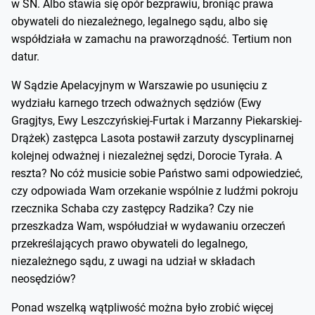
w SN. Albo stawia się opór bezprawiu, broniąc prawa
obywateli do niezależnego, legalnego sądu, albo się
współdziała w zamachu na praworządność. Tertium non
datur.
W Sądzie Apelacyjnym w Warszawie po usunięciu z
wydziału karnego trzech odważnych sędziów (Ewy
Gragjtys, Ewy Leszczyńskiej-Furtak i Marzanny Piekarskiej-
Drążek) zastępca Lasota postawił zarzuty dyscyplinarnej
kolejnej odważnej i niezależnej sędzi, Dorocie Tyrała. A
reszta? No cóż musicie sobie Państwo sami odpowiedzieć,
czy odpowiada Wam orzekanie wspólnie z ludźmi pokroju
rzecznika Schaba czy zastępcy Radzika? Czy nie
przeszkadza Wam, współudział w wydawaniu orzeczeń
przekreślających prawo obywateli do legalnego,
niezależnego sądu, z uwagi na udział w składach
neosędziów?
Ponad wszelką wątpliwość można było zrobić więcej