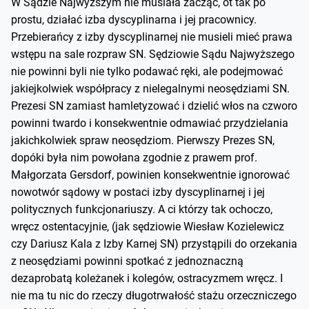
W Sądzie Najwyższym nie musiała zacząć, ot tak po
prostu, działać izba dyscyplinarna i jej pracownicy.
Przebierańcy z izby dyscyplinarnej nie musieli mieć prawa
wstępu na sale rozpraw SN. Sędziowie Sądu Najwyższego
nie powinni byli nie tylko podawać ręki, ale podejmować
jakiejkolwiek współpracy z nielegalnymi neosędziami SN.
Prezesi SN zamiast hamletyzować i dzielić włos na czworo
powinni twardo i konsekwentnie odmawiać przydzielania
jakichkolwiek spraw neosędziom. Pierwszy Prezes SN,
dopóki była nim powołana zgodnie z prawem prof.
Małgorzata Gersdorf, powinien konsekwentnie ignorować
nowotwór sądowy w postaci izby dyscyplinarnej i jej
politycznych funkcjonariuszy. A ci którzy tak ochoczo,
wręcz ostentacyjnie, (jak sędziowie Wiesław Kozielewicz
czy Dariusz Kala z Izby Karnej SN) przystąpili do orzekania
z neosędziami powinni spotkać z jednoznaczną
dezaprobatą koleżanek i kolegów, ostracyzmem wręcz. I
nie ma tu nic do rzeczy długotrwałość stażu orzeczniczego