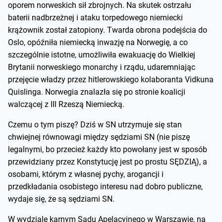
oporem norweskich sił zbrojnych. Na skutek ostrzału
baterii nadbrzeżnej i ataku torpedowego niemiecki
krążownik został zatopiony. Twarda obrona podejścia do
Oslo, opóźniła niemiecką inwazję na Norwegię, a co
szczególnie istotne, umożliwiła ewakuację do Wielkiej
Brytanii norweskiego monarchy i rządu, udaremniając
przejęcie władzy przez hitlerowskiego kolaboranta Vidkuna
Quislinga. Norwegia znalazła się po stronie koalicji
walczącej z III Rzeszą Niemiecką.
Czemu o tym piszę? Dziś w SN utrzymuje się stan
chwiejnej równowagi między sędziami SN (nie piszę
legalnymi, bo przecież każdy kto powołany jest w sposób
przewidziany przez Konstytucję jest po prostu SĘDZIĄ), a
osobami, którym z własnej pychy, arogancji i
przedkładania osobistego interesu nad dobro publiczne,
wydaje się, że są sędziami SN.
W wydziale karnym Sądu Apelacyjnego w Warszawie, na