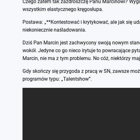
Czego zatem tak zazdroszczę Panu Marcinowi? Wygim
wszystkim elastycznego kręgosłupa.
Postawa: „**Kontestować i krytykować, ale jak się u
niekoniecznie naśladowania.
Dziś Pan Marcin jest zachwycony swoją nowym stanow
wokół. Jedyne co go nieco irytuje to powracające py
Marcin, nie ma z tym problemu. No cóż, niektórzy ma
Gdy skończy się przygoda z pracą w SN, zawsze możn
programów typu: „Talentshow”.