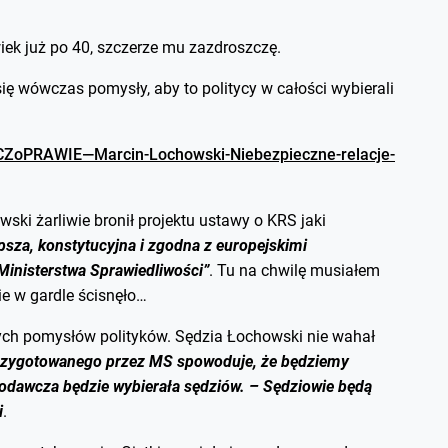
iek już po 40, szczerze mu zazdroszczę.
ię wówczas pomysły, aby to politycy w całości wybierali
ECZoPRAWIE—Marcin-Lochowski-Niebezpieczne-relacje-
ski żarliwie bronił projektu ustawy o KRS jaki
psza, konstytucyjna i zgodna z europejskimi
Ministerstwa Sprawiedliwości”
. Tu na chwilę musiałem
ie w gardle ścisnęło…
ch pomysłów polityków. Sędzia Łochowski nie wahał
przygotowanego przez MS spowoduje, że będziemy
odawcza będzie wybierała sędziów. – Sędziowie będą
i
.