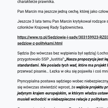
charakterze prawnika.
Pan Marcin ma jeszcze jedną cechę, której jako człow
Jeszcze 3 lata temu Pan Marcin krytykował rodzące s
członków Krajowej Rady Sądownictwa.
https://www.rp.pl/Sedziowie-i-sady/303159923-RZ
sedziow-z-politykami.html
Sędzia (bo wówczas bez wątpienia był sędzią) Łochow
przygotowało SSP „Iustitia”:
„Nasza propozycja jest le
standardami. Nie posiada tych wad, które ma projekt 
przerwać pisanie… Łezka w oku się pojawiła i coś mn
Pryncypialna postawa sędziego wobec niebezpieczny
się wówczas stwierdzić wprost, że
wejście projektu 
jedynym krajem europejskim, w którym władza ustaw
musieli wchodzić w niebezpieczne relacje z politykam