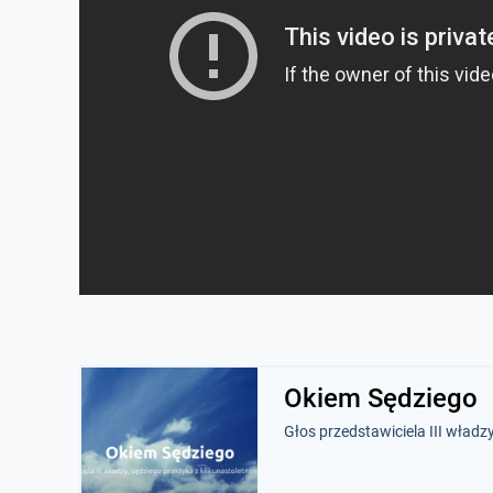
Okiem Sędziego
Głos przedstawiciela III władz