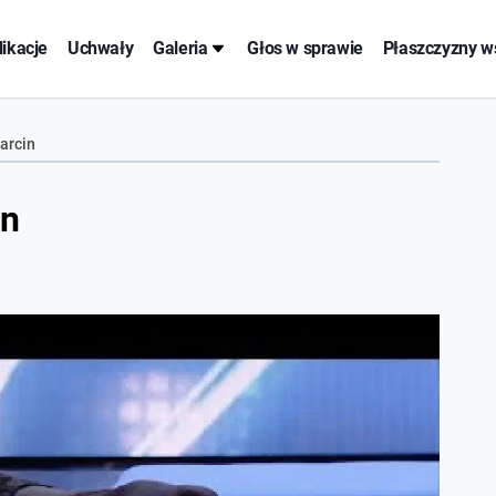
likacje
Uchwały
Galeria
Głos w sprawie
Płaszczyzny w
arcin
in