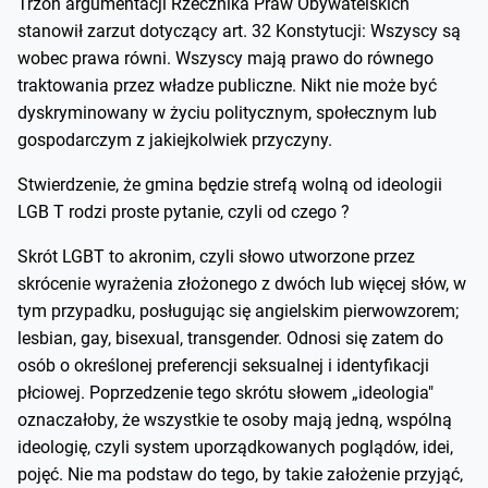
Trzon argumentacji Rzecznika Praw Obywatelskich
stanowił zarzut dotyczący art. 32 Konstytucji: Wszyscy są
wobec prawa równi. Wszyscy mają prawo do równego
traktowania przez władze publiczne. Nikt nie może być
dyskryminowany w życiu politycznym, społecznym lub
gospodarczym z jakiejkolwiek przyczyny.
Stwierdzenie, że gmina będzie strefą wolną od ideologii
LGB T rodzi proste pytanie, czyli od czego ?
Skrót LGBT to akronim, czyli słowo utworzone przez
skrócenie wyrażenia złożonego z dwóch lub więcej słów, w
tym przypadku, posługując się angielskim pierwowzorem;
lesbian, gay, bisexual, transgender. Odnosi się zatem do
osób o określonej preferencji seksualnej i identyfikacji
płciowej. Poprzedzenie tego skrótu słowem „ideologia"
oznaczałoby, że wszystkie te osoby mają jedną, wspólną
ideologię, czyli system uporządkowanych poglądów, idei,
pojęć. Nie ma podstaw do tego, by takie założenie przyjąć,