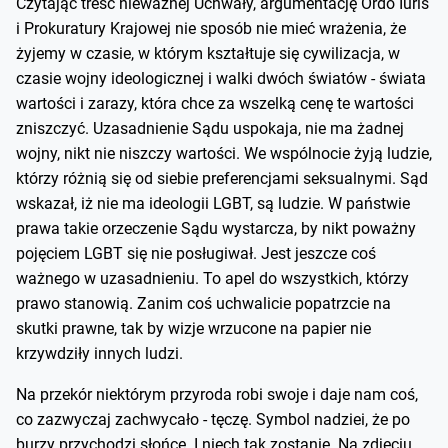
Czytając treść nieważnej Uchwały, argumentację Ordo Iuris
i Prokuratury Krajowej nie sposób nie mieć wrażenia, że
żyjemy w czasie, w którym kształtuje się cywilizacja, w
czasie wojny ideologicznej i walki dwóch światów - świata
wartości i zarazy, która chce za wszelką cenę te wartości
zniszczyć. Uzasadnienie Sądu uspokaja, nie ma żadnej
wojny, nikt nie niszczy wartości. We wspólnocie żyją ludzie,
którzy różnią się od siebie preferencjami seksualnymi. Sąd
wskazał, iż nie ma ideologii LGBT, są ludzie. W państwie
prawa takie orzeczenie Sądu wystarcza, by nikt poważny
pojęciem LGBT się nie posługiwał. Jest jeszcze coś
ważnego w uzasadnieniu. To apel do wszystkich, którzy
prawo stanowią. Zanim coś uchwalicie popatrzcie na
skutki prawne, tak by wizje wrzucone na papier nie
krzywdziły innych ludzi.
Na przekór niektórym przyroda robi swoje i daje nam coś,
co zazwyczaj zachwycało - tęczę. Symbol nadziei, że po
burzy przychodzi słońce. I niech tak zostanie. Na zdjęciu