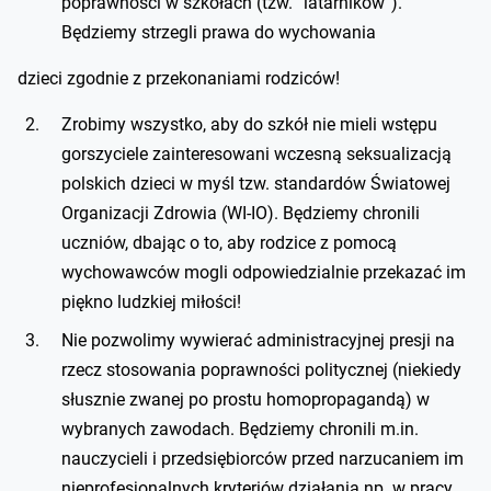
poprawności w szkołach (tzw. “latarników”).
Będziemy strzegli prawa do wychowania
dzieci zgodnie z przekonaniami rodziców!
Zrobimy wszystko, aby do szkół nie mieli wstępu
gorszyciele zainteresowani wczesną seksualizacją
polskich dzieci w myśl tzw. standardów Światowej
Organizacji Zdrowia (WI-IO). Będziemy chronili
uczniów, dbając o to, aby rodzice z pomocą
wychowawców mogli odpowiedzialnie przekazać im
piękno ludzkiej miłości!
Nie pozwolimy wywierać administracyjnej presji na
rzecz stosowania poprawności politycznej (niekiedy
słusznie zwanej po prostu homopropagandą) w
wybranych zawodach. Będziemy chronili m.in.
nauczycieli i przedsiębiorców przed narzucaniem im
nieprofesjonalnych kryteriów działania np. w pracy