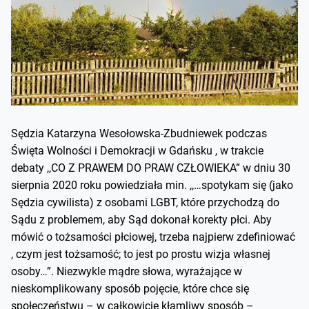
Sędzia Katarzyna Wesołowska-Zbudniewek podczas
Święta Wolności i Demokracji w Gdańsku , w trakcie
debaty ,,CO Z PRAWEM DO PRAW CZŁOWIEKA” w dniu 30
sierpnia 2020 roku powiedziała min. ,,…spotykam się (jako
Sędzia cywilista) z osobami LGBT, które przychodzą do
Sądu z problemem, aby Sąd dokonał korekty płci. Aby
mówić o tożsamości płciowej, trzeba najpierw zdefiniować
, czym jest tożsamość; to jest po prostu wizja własnej
osoby…”. Niezwykle mądre słowa, wyrażające w
nieskomplikowany sposób pojęcie, które chce się
społeczeństwu – w całkowicie kłamliwy sposób –