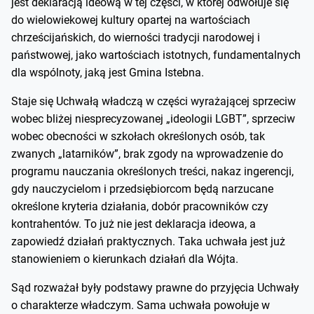
jest deklaracją ideową w tej części, w której odwołuje się
do wielowiekowej kultury opartej na wartościach
chrześcijańskich, do wierności tradycji narodowej i
państwowej, jako wartościach istotnych, fundamentalnych
dla wspólnoty, jaką jest Gmina Istebna.
Staje się Uchwałą władczą w części wyrażającej sprzeciw
wobec bliżej niesprecyzowanej „ideologii LGBT”, sprzeciw
wobec obecności w szkołach określonych osób, tak
zwanych „latarników”, brak zgody na wprowadzenie do
programu nauczania określonych treści, nakaz ingerencji,
gdy nauczycielom i przedsiębiorcom będą narzucane
określone kryteria działania, dobór pracowników czy
kontrahentów. To już nie jest deklaracja ideowa, a
zapowiedź działań praktycznych. Taka uchwała jest już
stanowieniem o kierunkach działań dla Wójta.
Sąd rozważał były podstawy prawne do przyjęcia Uchwały
o charakterze władczym. Sama uchwała powołuje w