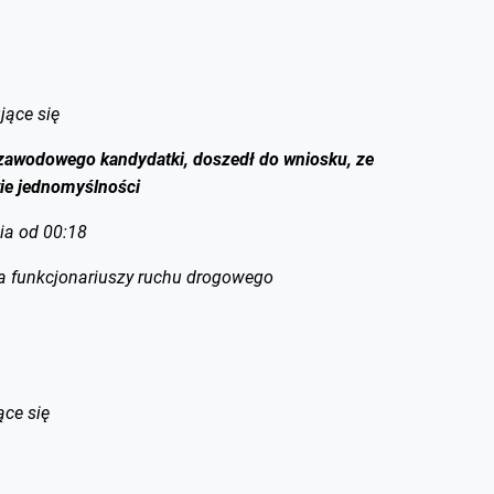
jące się
 zawodowego kandydatki, doszedł do wniosku, ze
wie jednomyślności
nia od 00:18
dla funkcjonariuszy ruchu drogowego
ące się