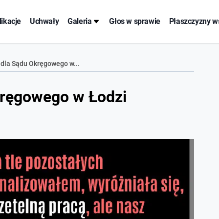
likacje
Uchwały
Galeria
Głos w sprawie
Płaszczyzny w
 dla Sądu Okręgowego w...
kręgowego w Łodzi