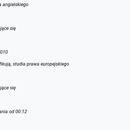
a angielskiego
jące się
:010
fikują, studia prawa europejskiego
jące się
ania od 00:12