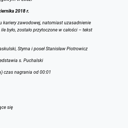
iernika 2018 r.
gu kariery zawodowej, natomiast uzasadnienie
le było, zostało przytoczone w całości – tekst
askulski, Styrna i poseł Stanisław Piotrowicz
edstawia s. Puchalski
) czas nagrania od 00:01
ące się