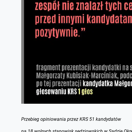
Przebieg opiniowania przez KRS 51 kandydatów
na 18 wolnych stanowisk sędziowskich w Sądzie Ok