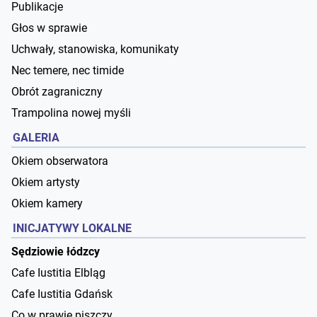
Publikacje
Głos w sprawie
Uchwały, stanowiska, komunikaty
Nec temere, nec timide
Obrót zagraniczny
Trampolina nowej myśli
GALERIA
Okiem obserwatora
Okiem artysty
Okiem kamery
INICJATYWY LOKALNE
Sędziowie łódzcy
Cafe Iustitia Elbląg
Cafe Iustitia Gdańsk
Co w prawie piszczy