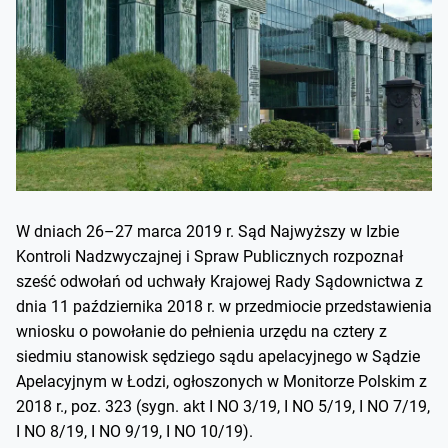
W dniach 26–27 marca 2019 r. Sąd Najwyższy w Izbie
Kontroli Nadzwyczajnej i Spraw Publicznych rozpoznał
sześć odwołań od uchwały Krajowej Rady Sądownictwa z
dnia 11 października 2018 r. w przedmiocie przedstawienia
wniosku o powołanie do pełnienia urzędu na cztery z
siedmiu stanowisk sędziego sądu apelacyjnego w Sądzie
Apelacyjnym w Łodzi, ogłoszonych w Monitorze Polskim z
2018 r., poz. 323 (sygn. akt I NO 3/19, I NO 5/19, I NO 7/19,
I NO 8/19, I NO 9/19, I NO 10/19).