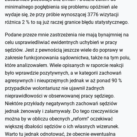
minimalnego pogłębienia się problemu opóźnień ale
wydaje się, że przy próbie wynoszącej 3776 wizytacji
różnica 2 % to są już raczej granice błędu statystycznego.
Podane przeze mnie zastrzeżenia nie mają bynajmniej na
celu usprawiedliwiać ewidentnych uchybień w pracy
sędziów. Jest z pewnością jeszcze wiele do poprawy w
zakresie funkcjonowania sądownictwa, także na tym polu,
które analizowałem. Wiele opisanych w raporcie reakcji
było wprawdzie pozytywnych, a w kategorii zachowań
agresywnych i nieuprzejmych jednak w aż ponad 90 %
przypadków wolontariusz nie ujawnił żadnych
nieprawidłowości w obserwowanej pracy sędziego.
Niektóre przykłady negatywnych zachowań sędziów
jednak żenowały i załamywały. Do tego rzeczywiście
można by w obliczu obecnych „reform” oczekiwać
większej dbałości sędziów o ich własnych wizerunek.
Warto tu jednak odnotować, że obecnie ewentualna