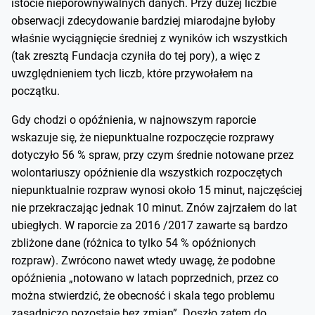
istocie nieporównywalnych danych. Przy dużej liczbie
obserwacji zdecydowanie bardziej miarodajne byłoby
właśnie wyciągnięcie średniej z wyników ich wszystkich
(tak zresztą Fundacja czyniła do tej pory), a więc z
uwzględnieniem tych liczb, które przywołałem na
początku.
Gdy chodzi o opóźnienia, w najnowszym raporcie
wskazuje się, że niepunktualne rozpoczęcie rozprawy
dotyczyło 56 % spraw, przy czym średnie notowane przez
wolontariuszy opóźnienie dla wszystkich rozpoczętych
niepunktualnie rozpraw wynosi około 15 minut, najczęściej
nie przekraczając jednak 10 minut. Znów zajrzałem do lat
ubiegłych. W raporcie za 2016 /2017 zawarte są bardzo
zbliżone dane (różnica to tylko 54 % opóźnionych
rozpraw). Zwrócono nawet wtedy uwagę, że podobne
opóźnienia „notowano w latach poprzednich, przez co
można stwierdzić, że obecność i skala tego problemu
zasadniczo pozostaje bez zmian”. Doszło zatem do