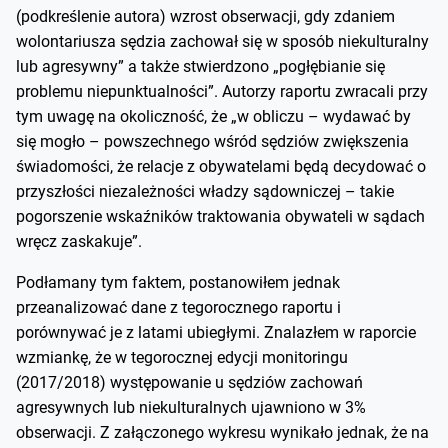
(podkreślenie autora) wzrost obserwacji, gdy zdaniem
wolontariusza sędzia zachował się w sposób niekulturalny
lub agresywny” a także stwierdzono „pogłębianie się
problemu niepunktualności”. Autorzy raportu zwracali przy
tym uwagę na okoliczność, że „w obliczu – wydawać by
się mogło – powszechnego wśród sędziów zwiększenia
świadomości, że relacje z obywatelami będą decydować o
przyszłości niezależności władzy sądowniczej – takie
pogorszenie wskaźników traktowania obywateli w sądach
wręcz zaskakuje”.
Podłamany tym faktem, postanowiłem jednak
przeanalizować dane z tegorocznego raportu i
porównywać je z latami ubiegłymi. Znalazłem w raporcie
wzmiankę, że w tegorocznej edycji monitoringu
(2017/2018) występowanie u sędziów zachowań
agresywnych lub niekulturalnych ujawniono w 3%
obserwacji. Z załączonego wykresu wynikało jednak, że na