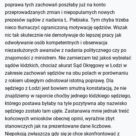
poprawa tych zachowań poszłaby już na konto
przeprowadzanych zmian i niepopularnych nowych
prezesów sądów z nadania Ł. Piebiaka. Tym chyba trzeba
nieco tłumaczyć ograniczoną motywację sędziów. Wszak
nic tak skutecznie nie demotywuje do lepszej pracy jak
odwoływanie osób kompetentnych i obserwacja
niezasłużonych awansów z nadania politycznego czy po
znajomości z ministrem. Nie zamierzam też jakoś wybielać
sądów łódzkich, chociaż akurat Sąd Okręgowy w Łodzi w
zakresie zachowań sędziów na obu polach w porównaniu
z rokiem ubiegłym odnotował istotną poprawę. Dla
sędziego z Łodzi jest bowiem smutną konstatacją, że nie
znajdziemy w raporcie choćby jednego łódzkiego sędziego,
którego postawa byłaby na tyle pozytywna aby nazwisko
sędziego zostało tam ujęte. Zastanawia mnie jednak treść
końcowych wniosków obecnej opinii, wyraźnie zbyt
stanowczych jak na prezentowane dane liczbowe.
Niepokoją zwłaszcza gdy się je chce skonfrontować z