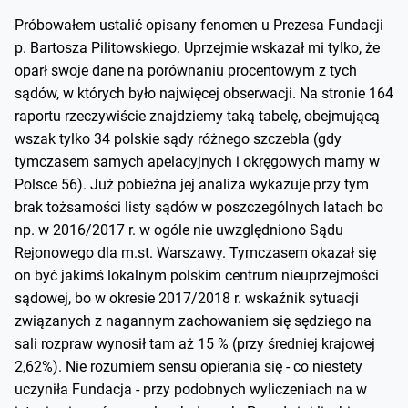
Próbowałem ustalić opisany fenomen u Prezesa Fundacji
p. Bartosza Pilitowskiego. Uprzejmie wskazał mi tylko, że
oparł swoje dane na porównaniu procentowym z tych
sądów, w których było najwięcej obserwacji. Na stronie 164
raportu rzeczywiście znajdziemy taką tabelę, obejmującą
wszak tylko 34 polskie sądy różnego szczebla (gdy
tymczasem samych apelacyjnych i okręgowych mamy w
Polsce 56). Już pobieżna jej analiza wykazuje przy tym
brak tożsamości listy sądów w poszczególnych latach bo
np. w 2016/2017 r. w ogóle nie uwzględniono Sądu
Rejonowego dla m.st. Warszawy. Tymczasem okazał się
on być jakimś lokalnym polskim centrum nieuprzejmości
sądowej, bo w okresie 2017/2018 r. wskaźnik sytuacji
związanych z nagannym zachowaniem się sędziego na
sali rozpraw wynosił tam aż 15 % (przy średniej krajowej
2,62%). Nie rozumiem sensu opierania się - co niestety
uczyniła Fundacja - przy podobnych wyliczeniach na w