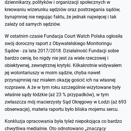
dziennikarzy, polityków i organizacji społecznych w
kreowaniu wizerunku sędziów oraz postrzegania sądów,
bynajmniej nie negując faktu, że jednak najwięcej i tak
zależy od samych sędziów.
W ostatnim czasie Fundacja Court Watch Polska ogłosiła
swój doroczny raport z Obywatelskiego Monitoringu
Sądów - za lata 2017/2018. Działalność Fundacji sobie
bardzo cenię, bo nigdy nie jest za wiele rzeczowej i
obiektywnej, zewnętrznej krytyki. Kilkakrotnie widywałem
jej wolontariuszy w moim sądzie, chyba nawet
przynajmniej raz miałem okazję gościć ich na własnej
rozprawie. A że w tym roku szczególnie wizytowane były
właśnie sądy łódzkie (aż 23 % przypadków), w tym
zwłaszcza mój macierzysty Sąd Okręgowy w Łodzi (aż 693
obserwacje), materia raportu było bliska mojemu sercu.
Konkluzja opracowania była tyleż niepokojąca co bardzo
chwytliwa medialnie. Oto odnotowano „
znaczący