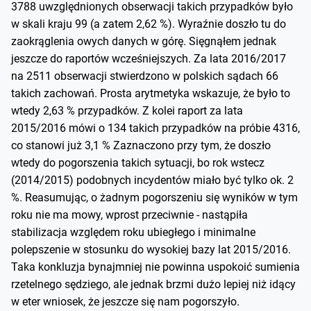
3788 uwzględnionych obserwacji takich przypadków było
w skali kraju 99 (a zatem 2,62 %). Wyraźnie doszło tu do
zaokrąglenia owych danych w górę. Sięgnąłem jednak
jeszcze do raportów wcześniejszych. Za lata 2016/2017
na 2511 obserwacji stwierdzono w polskich sądach 66
takich zachowań. Prosta arytmetyka wskazuje, że było to
wtedy 2,63 % przypadków. Z kolei raport za lata
2015/2016 mówi o 134 takich przypadków na próbie 4316,
co stanowi już 3,1 % Zaznaczono przy tym, że doszło
wtedy do pogorszenia takich sytuacji, bo rok wstecz
(2014/2015) podobnych incydentów miało być tylko ok. 2
%. Reasumując, o żadnym pogorszeniu się wyników w tym
roku nie ma mowy, wprost przeciwnie - nastąpiła
stabilizacja względem roku ubiegłego i minimalne
polepszenie w stosunku do wysokiej bazy lat 2015/2016.
Taka konkluzja bynajmniej nie powinna uspokoić sumienia
rzetelnego sędziego, ale jednak brzmi dużo lepiej niż idący
w eter wniosek, że jeszcze się nam pogorszyło.