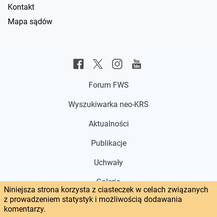
Kontakt
Mapa sądów
Forum FWS
Wyszukiwarka neo-KRS
Aktualności
Publikacje
Uchwały
Galeria
Niniejsza strona korzysta z ciasteczek w celach związanych
z prowadzeniem statystyk i możliwością dodawania
Głos w sprawie
komentarzy.