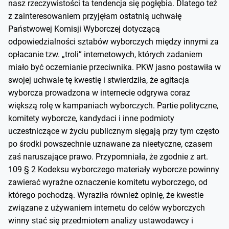
nasz rzeczywistości ta tendencja się pogłębia. Dlatego też
z zainteresowaniem przyjęłam ostatnią uchwałę
Państwowej Komisji Wyborczej dotyczącą
odpowiedzialności sztabów wyborczych między innymi za
opłacanie tzw. „troli” internetowych, których zadaniem
miało być oczernianie przeciwnika. PKW jasno postawiła w
swojej uchwale tę kwestię i stwierdziła, że agitacja
wyborcza prowadzona w internecie odgrywa coraz
większą rolę w kampaniach wyborczych. Partie polityczne,
komitety wyborcze, kandydaci i inne podmioty
uczestniczące w życiu publicznym sięgają przy tym często
po środki powszechnie uznawane za nieetyczne, czasem
zaś naruszające prawo. Przypomniała, że zgodnie z art.
109 § 2 Kodeksu wyborczego materiały wyborcze powinny
zawierać wyraźne oznaczenie komitetu wyborczego, od
którego pochodzą. Wyraziła również opinię, że kwestie
związane z używaniem internetu do celów wyborczych
winny stać się przedmiotem analizy ustawodawcy i