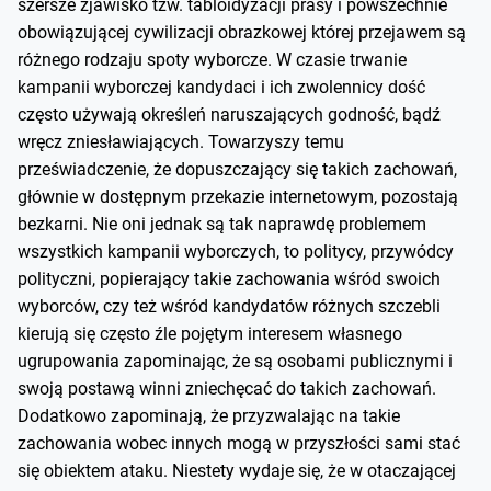
szersze zjawisko tzw. tabloidyzacji prasy i powszechnie
obowiązującej cywilizacji obrazkowej której przejawem są
różnego rodzaju spoty wyborcze. W czasie trwanie
kampanii wyborczej kandydaci i ich zwolennicy dość
często używają określeń naruszających godność, bądź
wręcz zniesławiających. Towarzyszy temu
przeświadczenie, że dopuszczający się takich zachowań,
głównie w dostępnym przekazie internetowym, pozostają
bezkarni. Nie oni jednak są tak naprawdę problemem
wszystkich kampanii wyborczych, to politycy, przywódcy
polityczni, popierający takie zachowania wśród swoich
wyborców, czy też wśród kandydatów różnych szczebli
kierują się często źle pojętym interesem własnego
ugrupowania zapominając, że są osobami publicznymi i
swoją postawą winni zniechęcać do takich zachowań.
Dodatkowo zapominają, że przyzwalając na takie
zachowania wobec innych mogą w przyszłości sami stać
się obiektem ataku. Niestety wydaje się, że w otaczającej