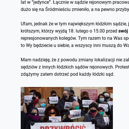
lat w “jedynce”. Łącznie w sądzie rejonowym pracow
dużo się na Śródmieściu zmieniło, a na pewno przyb
Ufam, jednak że w tym największym łódzkim sądzie, j
krótszym, którzy wyjdą 18. lutego o 15.00 przed
swój
represjonowanych kolegów. Tym razem to na Was sp
to Wy będziecie u siebie, a wszyscy inni muszą do W
Mam nadzieję, że z powodu zmiany lokalizacji nie za
sędziów z innych łódzkich sądów rejonowych. Protes
zdążymy zatem dotrzeć pod każdy łódzki sąd.