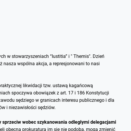
h w stowarzyszeniach “Iustitia” i " Themis". Dzień
ż nasza wspólna akcja, a represjonowani to nasi
praktycznej likwidacji tzw. ustawą kagańcową
ch spoczywa obowiązek z art. 17 i 186 Konstytucji
odu sędziego w granicach interesu publicznego i dla
ów i niezawisłości sędziów.
cy sprzeciw wobec szykanowania odległymi delegacjami
eli obecna prokuratura im się nie podoba, mogą zmienić