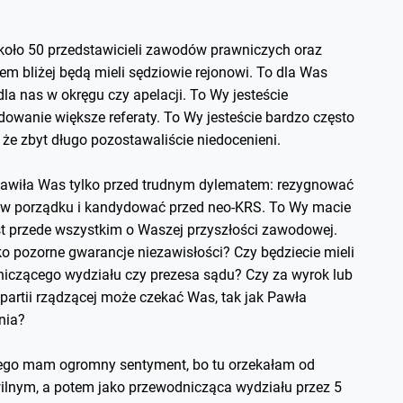
oło 50 przedstawicieli zawodów prawniczych oraz
em bliżej będą mieli sędziowie rejonowi. To dla Was
dla nas w okręgu czy apelacji. To Wy jesteście
dowanie większe referaty. To Wy jesteście bardzo często
że zbyt długo pozostawaliście niedocenieni.
stawiła Was tylko przed trudnym dylematem: rezygnować
 w porządku i kandydować przed neo-KRS. To Wy macie
est przede wszystkim o Waszej przyszłości zawodowej.
ko pozorne gwarancje niezawisłości? Czy będziecie mieli
czącego wydziału czy prezesa sądu? Czy za wyrok lub
partii rządzącej może czekać Was, tak jak Pawła
nia?
rego mam ogromny sentyment, bo tu orzekałam od
wilnym, a potem jako przewodnicząca wydziału przez 5