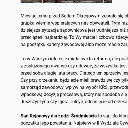
Miesiąc temu przed Sądem Okręgowym zebrało się ok
grupka wiernie wspierających nas obywateli. Tym raz
dzisiejsza sytuacja sądownictwa jest trudniejsza niż 
przeciążeni najbardziej. To Wy macie liczbowo zdecy
na początku kariery zawodowej albo może macie żal, 
To w Waszym interesie miała być ta reforma, ale po
z zasłużonego awansu czy udawać, że wszystko jest
przed sobą długie lata pracy. Dlatego ten sprzeciw j
Czy przy orzekaniu będziecie mieli prawdziwe czy tyl
samorząd zawodowy, wpływ na wybór KRS, przewodni
wpadkową decyzję procesową, który nie spodoba się 
Juszczyszyna czy Igora Tuleyę, odsunięcie od orzeka
Sąd Rejonowy dla Łodzi-Śródmieścia
to sąd, do któ
początku jego powstania. Najpierw w II Wydziale Cy