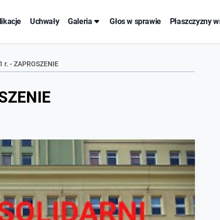
likacje
Uchwały
Galeria
Głos w sprawie
Płaszczyzny w
1 r. - ZAPROSZENIE
OSZENIE