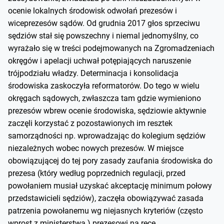
ocenie lokalnych środowisk odwołań prezesów i
wiceprezesów sądów. Od grudnia 2017 głos sprzeciwu
sędziów stał się powszechny i niemal jednomyślny, co
wyrażało się w treści podejmowanych na Zgromadzeniach
okręgów i apelacji uchwał potępiających naruszenie
trójpodziału władzy. Determinacja i konsolidacja
środowiska zaskoczyła reformatorów. Do tego w wielu
okręgach sądowych, zwłaszcza tam gdzie wymieniono
prezesów wbrew ocenie środowiska, sędziowie aktywnie
zaczęli korzystać z pozostawionych im resztek
samorządności np. wprowadzając do kolegium sędziów
niezależnych wobec nowych prezesów. W miejsce
obowiązującej do tej pory zasady zaufania środowiska do
prezesa (który według poprzednich regulacji, przed
powołaniem musiał uzyskać akceptację minimum połowy
przedstawicieli sędziów), zaczęła obowiązywać zasada
patrzenia powołanemu wg niejasnych kryteriów (często
wprost z ministerstwa ) prezesowi na ręce.