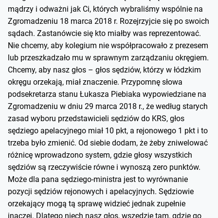
mądrzy i odważni jak Ci, których wybraliśmy wspólnie na
Zgromadzeniu 18 marca 2018 r. Rozejrzyjcie się po swoich
sądach. Zastanówcie się kto miałby was reprezentować.
Nie chcemy, aby kolegium nie współpracowało z prezesem
lub przeszkadzało mu w sprawnym zarządzaniu okręgiem.
Chcemy, aby nasz głos – głos sędziów, którzy w łódzkim
okręgu orzekają, miał znaczenie. Przypomnę słowa
podsekretarza stanu Łukasza Piebiaka wypowiedziane na
Zgromadzeniu w dniu 29 marca 2018 r., że według starych
zasad wyboru przedstawicieli sędziów do KRS, głos
sędziego apelacyjnego miał 10 pkt, a rejonowego 1 pkt i to
trzeba było zmienić. Od siebie dodam, że żeby zniwelować
różnicę wprowadzono system, gdzie głosy wszystkich
sędziów są rzeczywiście równe i wynoszą zero punktów.
Może dla pana sędziego-ministra jest to wyrównanie
pozycji sędziów rejonowych i apelacyjnych. Sędziowie
orzekający mogą tą sprawę widzieć jednak zupełnie
inaczej. Dlatego niech nasz głos, wszędzie tam, gdzie go