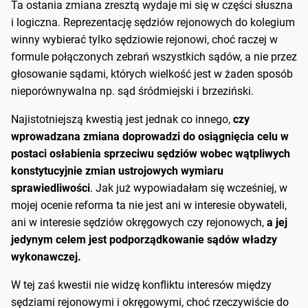
Ta ostania zmiana zresztą wydaje mi się w części słuszna
i logiczna. Reprezentację sędziów rejonowych do kolegium
winny wybierać tylko sędziowie rejonowi, choć raczej w
formule połączonych zebrań wszystkich sądów, a nie przez
głosowanie sądami, których wielkość jest w żaden sposób
nieporównywalna np. sąd śródmiejski i brzeziński.
Najistotniejszą kwestią jest jednak co innego,
czy
wprowadzana zmiana doprowadzi do osiągnięcia celu w
postaci osłabienia sprzeciwu sędziów wobec wątpliwych
konstytucyjnie zmian ustrojowych wymiaru
sprawiedliwości
. Jak już wypowiadałam się wcześniej, w
mojej ocenie reforma ta nie jest ani w interesie obywateli,
ani w interesie sędziów okręgowych czy rejonowych,
a jej
jedynym celem jest podporządkowanie sądów władzy
wykonawczej.
W tej zaś kwestii nie widzę konfliktu interesów między
sędziami rejonowymi i okręgowymi, choć rzeczywiście do