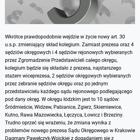
Wkrótce prawdopodobnie wejdzie w życie nowy art. 30
u.s.p. zmieniający skład kolegium. Zamiast prezesa oraz 4
sędziów okręgowych i 4 sędziów rejonowych wybieranych
przez Zgromadzenie Przedstawicieli całego okręgu,
kolegium będzie się składało z prezesa, najstarszego
stażem wiceprezesa, 2 sędziów okręgowych wybieranych
przez zebranie sędziów okręgu oraz po jednym
przedstawicielu każdego sądu rejonowego podlegającego
pod dany okręg. W okręgu łódzkim jest to 10 sądów:
Śródmieście, Widzew, Pabianice, Zgierz, Skierniewice,
Kutno, Rawa Mazowiecka, Łęczyca, Łowicz i Brzeziny.
Trudno oprzeć się wrażeniu, że zmiana wynika z
problemów nowego prezesa Sądu Okręgowego w Krakowie
Dagmary Pawełczyk-Woickiej z dogadaniem się z