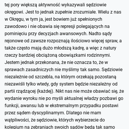
tej pory większą aktywność wykazywali sędziowie
okręgowi. Jest to jednak zupełnie zrozumiałe. Wielu z nas
w Okręgu, w tym ja, jest bowiem już spełnionych
zawodowo i nie obawia się represji polegających na
pominięciu przy decyzjach awansowych. Nadto sądy
rejonowe od zawsze rozpoznają ilościowo więcej spraw, a
także często mają dużo młodszą kadrę, a więc z natury
rzeczy bardziej obciążoną obowiązkami rodzinnymi.
Jestem jednak przekonana, że nie oznacza to, że w
sprawach zasadniczych nie myślimy tak samo. Sędziowie
niezależnie od szczebla, na którym orzekają pozostaną
niezawiśli tylko wtedy, gdy system będzie niezależny od
partii rządzącej (każdej). Nikt nas nie może obawiać się, że
wydanie wyroku nie po myśli aktualnej władzy pozbawi go
funkcji, awansu lub w ekstremalnym przypadku postawi
przez sądem dyscyplinarnym. Dlatego nie mam
wątpliwości, że sędziowie, których wybierzecie do
kolegium na zebraniach swoich sądów będą tak samo