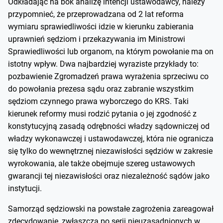
Odkładając na bok analizę intencji ustawodawcy, należy
przypomnieć, że przeprowadzana od 2 lat reforma
wymiaru sprawiedliwości idzie w kierunku zabierania
uprawnień sędziom i przekazywania im Ministrowi
Sprawiedliwości lub organom, na którym powołanie ma on
istotny wpływ. Dwa najbardziej wyraziste przykłady to:
pozbawienie Zgromadzeń prawa wyrażenia sprzeciwu co
do powołania prezesa sądu oraz zabranie wszystkim
sędziom czynnego prawa wyborczego do KRS. Taki
kierunek reformy musi rodzić pytania o jej zgodność z
konstytucyjną zasadą odrębności władzy sądowniczej od
władzy wykonawczej i ustawodawczej, która nie ogranicza
się tylko do wewnętrznej niezawisłości sędziów w zakresie
wyrokowania, ale także obejmuje szereg ustawowych
gwarancji tej niezawisłości oraz niezależność sądów jako
instytucji.
Samorząd sędziowski na powstałe zagrożenia zareagował
zdecydowanie, zwłaszcza po serii nieuzasadnionych w