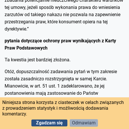
zbadania potencjalnie nieuczciwego charakteru warunków
tej umowy, jeżeli sposób wykonania prawa do wniesienia
zarzutów od takiego nakazu nie pozwala na zapewnienie
przestrzegania praw, które konsument opiera na tej
dyrektywie.”
pytania dotyczące ochrony praw wynikających z Karty
Praw Podstawowych
Ta kwestia jest bardziej złożona.
Otóż, dopuszczalność zadawania pytań w tym zakresie
została zasadniczo rozstrzygnięta w samej Karcie.
Mianowicie, w art. 51 ust. 1 zadeklarowano, że jej
postanowienia mają zastosowanie do Państw
Członkowskich wyłącznie w zakresie, w jakim stosują one
Niniejsza strona korzysta z ciasteczek w celach związanych
prawo Unii. Dodatkowo w ust. 2 zastrzeżono, że „(…) Karta
z prowadzeniem statystyk i możliwością dodawania
komentarzy.
nie rozszerza zakresu zastosowania prawa Unii poza
kompetencje Unii, nie ustanawia nowych kompetencji ani
Zgadzam się
Odmawiam