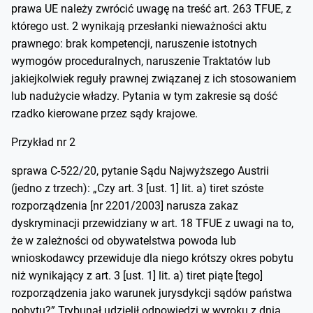
prawa UE należy zwrócić uwagę na treść art. 263 TFUE, z
którego ust. 2 wynikają przesłanki nieważności aktu
prawnego: brak kompetencji, naruszenie istotnych
wymogów proceduralnych, naruszenie Traktatów lub
jakiejkolwiek reguły prawnej związanej z ich stosowaniem
lub nadużycie władzy. Pytania w tym zakresie są dość
rzadko kierowane przez sądy krajowe.
Przykład nr 2
sprawa C-522/20, pytanie Sądu Najwyższego Austrii
(jedno z trzech): „Czy art. 3 [ust. 1] lit. a) tiret szóste
rozporządzenia [nr 2201/2003] narusza zakaz
dyskryminacji przewidziany w art. 18 TFUE z uwagi na to,
że w zależności od obywatelstwa powoda lub
wnioskodawcy przewiduje dla niego krótszy okres pobytu
niż wynikający z art. 3 [ust. 1] lit. a) tiret piąte [tego]
rozporządzenia jako warunek jurysdykcji sądów państwa
pobytu?” Trybunał udzielił odpowiedzi w wyroku z dnia