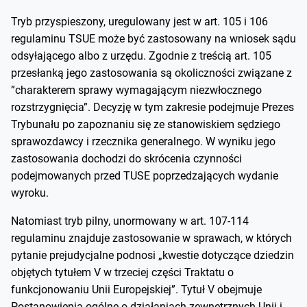
Tryb przyspieszony, uregulowany jest w art. 105 i 106
regulaminu TSUE może być zastosowany na wniosek sądu
odsyłającego albo z urzędu. Zgodnie z treścią art. 105
przesłanką jego zastosowania są okoliczności związane z
”charakterem sprawy wymagającym niezwłocznego
rozstrzygnięcia”. Decyzję w tym zakresie podejmuje Prezes
Trybunału po zapoznaniu się ze stanowiskiem sędziego
sprawozdawcy i rzecznika generalnego. W wyniku jego
zastosowania dochodzi do skrócenia czynności
podejmowanych przed TUSE poprzedzających wydanie
wyroku.
Natomiast tryb pilny, unormowany w art. 107-114
regulaminu znajduje zastosowanie w sprawach, w których
pytanie prejudycjalne podnosi „kwestie dotyczące dziedzin
objętych tytułem V w trzeciej części Traktatu o
funkcjonowaniu Unii Europejskiej”. Tytuł V obejmuje
Postanowienia ogólne o działaniach zewnętrznych Unii i