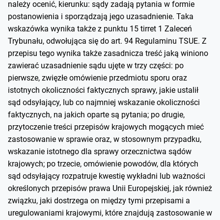
należy ocenić, kierunku: sądy zadają pytania w formie
postanowienia i sporządzają jego uzasadnienie. Taka
wskazówka wynika także z punktu 15 tirret 1 Zaleceń
Trybunału, odwołująca się do art. 94 Regulaminu TSUE. Z
przepisu tego wynika także zasadnicza treść jaką winiono
zawierać uzasadnienie sądu ujęte w trzy części: po
pierwsze, zwięzłe omówienie przedmiotu sporu oraz
istotnych okoliczności faktycznych sprawy, jakie ustalił
sąd odsyłający, lub co najmniej wskazanie okoliczności
faktycznych, na jakich oparte są pytania; po drugie,
przytoczenie treści przepisów krajowych mogących mieć
zastosowanie w sprawie oraz, w stosownym przypadku,
wskazanie istotnego dla sprawy orzecznictwa sądów
krajowych; po trzecie, omówienie powodów, dla których
sąd odsyłający rozpatruje kwestię wykładni lub ważności
określonych przepisów prawa Unii Europejskiej, jak również
związku, jaki dostrzega on między tymi przepisami a
uregulowaniami krajowymi, które znajdują zastosowanie w