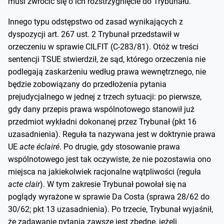
musi zwrócić się o ich rozstrzygnięcie do Trybunału.
Innego typu odstępstwo od zasad wynikających z
dyspozycji art. 267 ust. 2 Trybunał przedstawił w
orzeczeniu w sprawie CILFIT (C-283/81). Otóż w treści
sentencji TSUE stwierdził, że sąd, którego orzeczenia nie
podlegają zaskarżeniu według prawa wewnętrznego, nie
będzie zobowiązany do przedłożenia pytania
prejudycjalnego w jednej z trzech sytuacji: po pierwsze,
gdy dany przepis prawa wspólnotowego stanowił już
przedmiot wykładni dokonanej przez Trybunał (pkt 16
uzasadnienia). Reguła ta nazywana jest w doktrynie prawa
UE
acte éclairé­
. Po drugie, gdy stosowanie prawa
wspólnotowego jest tak oczywiste, że nie pozostawia ono
miejsca na jakiekolwiek racjonalne wątpliwości (reguła
acte clair
). W tym zakresie Trybunał powołał się na
poglądy wyrażone w sprawie Da Costa (sprawa 28/62 do
30/62; pkt 13 uzasadnienia). Po trzecie, Trybunał wyjaśnił,
że zadawanie pytania zawsze jest zbędne, jeżeli