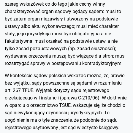
szereg wskazówek co do tego jakie cechy winny
charakteryzować organ sądowy będący sądem: musi to
być zatem organ niezawisły i utworzony na podstawie
ustawy albo aktu wykonawczego; musi mieć charakter
stały; jego jurysdykcja musi być obligatoryjna a nie
fakultatywna; musi orzekać na podstawie ustaw, a nie
tylko zasad pozaustawowych (np. zasad słuszności);
wydawane orzeczenia muszą być wiążące dla stron; musi
rozstrzygać sprawy w postępowaniu kontradyktoryjnym.
W kontekście sądów polskich wskazać można, że, prawie
bez wyjątku, sądy powszechne są sądami w rozumieniu
art. 267 TFUE. Wyjątek dotyczy sądu rejestrowego
orzekającego w I instancji (sprawa C-210/06). W doktrynie,
w oparciu o orzecznictwo TSUE, wskazuje się, że chodzi o
sąd niewykonujący czynności jurysdykcyjnych. To
uogólnienie ma o tyle znaczenie, że podobnie do sądu
rejestrowego usytuowany jest sąd wieczysto-księgowy.