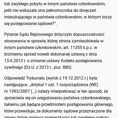
lub zwykłego pobytu w innym państwie członkowskim,
jeśli nie wskazała ona pełnomocnika do doręczeń
mieszkającego w państwie członkowskim, w którym toczy
się postępowanie sądowe?”.
Pytanie Sądu Rejonowego dotyczyło dopuszczalności
stosowania w sprawie, której strona zamieszkiwała w
innym państwie członkowskim, art. 11355 k.p.c. w
brzmieniu sprzed noweli dokonanej ustawą z dnia
13.6.2013 r. o zmianie ustawy Kodeks postępowania
cywilnego (Dz.U. z 2013 r., poz. 880).
Odpowiedź Trybunału (wyrok z 19.12.2012 r.) była
następująca: „Artykuł 1 ust. 1 rozporządzenia (WE)
nr 1393/2007 (…) należy interpretować w ten sposób, że
sprzeciwia się on uregulowaniu państwa członkowskiego,
takiemu jak będące przedmiotem postępowania głównego,
które przewiduje, że dokumenty sądowe przeznaczone dla
strony, której miejsce zamieszkania lub zwykłego pobytu