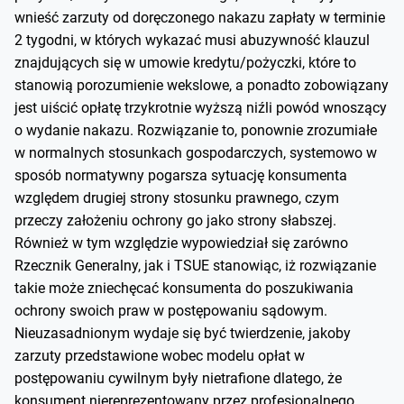
wnieść zarzuty od doręczonego nakazu zapłaty w terminie
2 tygodni, w których wykazać musi abuzywność klauzul
znajdujących się w umowie kredytu/pożyczki, które to
stanowią porozumienie wekslowe, a ponadto zobowiązany
jest uiścić opłatę trzykrotnie wyższą niźli powód wnoszący
o wydanie nakazu. Rozwiązanie to, ponownie zrozumiałe
w normalnych stosunkach gospodarczych, systemowo w
sposób normatywny pogarsza sytuację konsumenta
względem drugiej strony stosunku prawnego, czym
przeczy założeniu ochrony go jako strony słabszej.
Również w tym względzie wypowiedział się zarówno
Rzecznik Generalny, jak i TSUE stanowiąc, iż rozwiązanie
takie może zniechęcać konsumenta do poszukiwania
ochrony swoich praw w postępowaniu sądowym.
Nieuzasadnionym wydaje się być twierdzenie, jakoby
zarzuty przedstawione wobec modelu opłat w
postępowaniu cywilnym były nietrafione dlatego, że
konsument niereprezentowany przez profesjonalnego