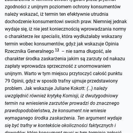
zgodności z unijnym poziomem ochrony konsumentów
należy wskazać, iż termin ten efektywnie utrudnia
dochodzenie konsumentowi swoich praw. Niemniej jednak
wydaje się, iż nie jest koniecznością wprowadzania normy
o charakterze
lex specialis
, która wydłużałaby wskazany
termin wobec konsumentów, gdyż jak wskazuje Opinia
13
Rzecznika Generalnego
– nie sama długość, ale
charakter środka zaskarżenia jakim są zarzuty od nakazu
zapłaty wprowadza sprzeczność z unormowaniem
unijnym. Warto w tym miejscu przytoczyć całość punktu
79 Opinii, gdyż w sposób trafny ujmuje przedstawiony
problem. Jak wskazuje Juliane Kokott:
(…) należy
uwzględnić również krytykę Komisji, iż dwutygodniowy
termin na wniesienie zarzutów prowadzi do znacznego
prawdopodobieństwa, że konsument nie wniesie
wymaganego środka zaskarżenia. Ten argument wydaje
się być trafny w kontekście okoliczności faktycznych i
dowodów, które konsument musi w tym terminie zgłosić.