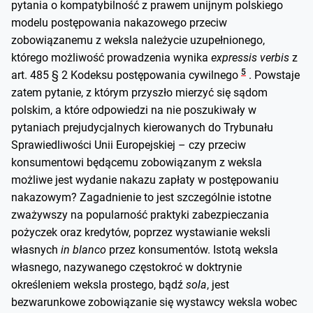
pytania o kompatybilność z prawem unijnym polskiego
modelu postępowania nakazowego przeciw
zobowiązanemu z weksla należycie uzupełnionego,
którego możliwość prowadzenia wynika
expressis verbis
z
5
art. 485 § 2 Kodeksu postępowania cywilnego
. Powstaje
zatem pytanie, z którym przyszło mierzyć się sądom
polskim, a które odpowiedzi na nie poszukiwały w
pytaniach prejudycjalnych kierowanych do Trybunału
Sprawiedliwości Unii Europejskiej – czy przeciw
konsumentowi będącemu zobowiązanym z weksla
możliwe jest wydanie nakazu zapłaty w postępowaniu
nakazowym? Zagadnienie to jest szczególnie istotne
zważywszy na popularność praktyki zabezpieczania
pożyczek oraz kredytów, poprzez wystawianie weksli
własnych
in blanco
przez konsumentów. Istotą weksla
własnego, nazywanego częstokroć w doktrynie
określeniem weksla prostego, bądź
sola
, jest
bezwarunkowe zobowiązanie się wystawcy weksla wobec