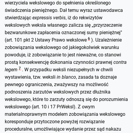
wierzyciela wekslowego do spełnienia określonego
świadczenia pieniężnego. Dał temu wyraz ustawodawca
stwierdzając
expressis verbis
, iż do rekwizytów
wekslowych weksla własnego zalicza się „przyrzeczenie
bezwarunkowe zapłacenia oznaczonej sumy pieniężnej"
6
(art. 101 pkt 2 Ustawy Prawo wekslowe
). Uzależnienie
zobowiązania wekslowego od jakiegokolwiek warunku
powoduje, iż zobowiązanie to jest nieważne, co stanowi
prostą konsekwencję dokonania czynności prawnej
contra
7
legem
. W przypadku weksli niezupełnych w chwili
wystawienia, tzw. weksli
in blanco
, zasada ta doznaje
pewnego ograniczenia, zważywszy na możliwość
podnoszenia zarzutów wekslowych przez dłużnika
wekslowego, które to zarzuty odnoszą się do porozumienia
wekslowego (art. 10 i 17 PrWeksl). Z owym
materialnoprawnym modelem zobowiązania wekslowego
koresponduje przytoczone powyżej rozwiązanie
proceduralne, umożliwiające wydanie przez sąd nakazu