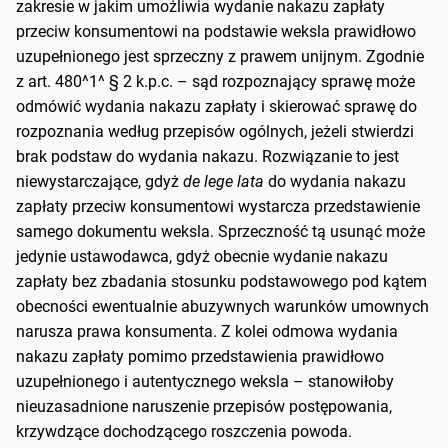
zakresie w jakim umożliwia wydanie nakazu zapłaty
przeciw konsumentowi na podstawie weksla prawidłowo
uzupełnionego jest sprzeczny z prawem unijnym. Zgodnie
z art. 480^1^ § 2 k.p.c. – sąd rozpoznający sprawę może
odmówić wydania nakazu zapłaty i skierować sprawę do
rozpoznania według przepisów ogólnych, jeżeli stwierdzi
brak podstaw do wydania nakazu. Rozwiązanie to jest
niewystarczające, gdyż
de lege lata
do wydania nakazu
zapłaty przeciw konsumentowi wystarcza przedstawienie
samego dokumentu weksla. Sprzeczność tą usunąć może
jedynie ustawodawca, gdyż obecnie wydanie nakazu
zapłaty bez zbadania stosunku podstawowego pod kątem
obecności ewentualnie abuzywnych warunków umownych
narusza prawa konsumenta. Z kolei odmowa wydania
nakazu zapłaty pomimo przedstawienia prawidłowo
uzupełnionego i autentycznego weksla – stanowiłoby
nieuzasadnione naruszenie przepisów postępowania,
krzywdzące dochodzącego roszczenia powoda.