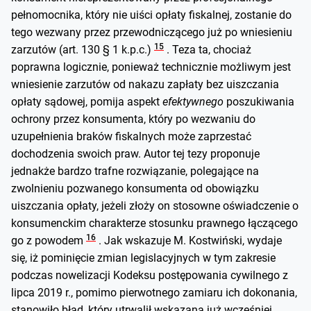
pełnomocnika, który nie uiści opłaty fiskalnej, zostanie do
tego wezwany przez przewodniczącego już po wniesieniu
15
zarzutów (art. 130 § 1 k.p.c.)
. Teza ta, chociaż
poprawna logicznie, ponieważ technicznie możliwym jest
wniesienie zarzutów od nakazu zapłaty bez uiszczania
opłaty sądowej, pomija aspekt
efektywnego
poszukiwania
ochrony przez konsumenta, który po wezwaniu do
uzupełnienia braków fiskalnych może zaprzestać
dochodzenia swoich praw. Autor tej tezy proponuje
jednakże bardzo trafne rozwiązanie, polegające na
zwolnieniu pozwanego konsumenta od obowiązku
uiszczania opłaty, jeżeli złoży on stosowne oświadczenie o
konsumenckim charakterze stosunku prawnego łączącego
16
go z powodem
. Jak wskazuje M. Kostwiński, wydaje
się, iż pominięcie zmian legislacyjnych w tym zakresie
podczas nowelizacji Kodeksu postępowania cywilnego z
lipca 2019 r., pomimo pierwotnego zamiaru ich dokonania,
stanowiło błąd, który utrwalił wskazaną już wcześniej