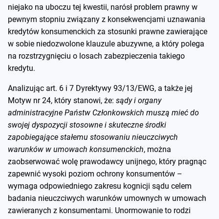
niejako na uboczu tej kwestii, narósł problem prawny w
pewnym stopniu związany z konsekwencjami uznawania
kredytów konsumenckich za stosunki prawne zawierające
w sobie niedozwolone klauzule abuzywne, a który polega
na rozstrzygnięciu o losach zabezpieczenia takiego
kredytu.
Analizując art. 6 i 7 Dyrektywy 93/13/EWG, a także jej
Motyw nr 24, który stanowi, że:
sądy i organy
administracyjne Państw Członkowskich muszą mieć do
swojej dyspozycji stosowne i skuteczne środki
zapobiegające stałemu stosowaniu nieuczciwych
warunków w umowach konsumenckich
, można
zaobserwować wolę prawodawcy unijnego, który pragnąc
zapewnić wysoki poziom ochrony konsumentów –
wymaga odpowiedniego zakresu kognicji sądu celem
badania nieuczciwych warunków umownych w umowach
zawieranych z konsumentami. Unormowanie to rodzi