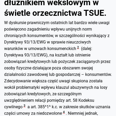
dłużnikiem wekslowym w
świetle orzecznictwa TSUE.
W dyskursie prawniczym ostatnich lat bardzo wiele uwagi
poświęcono zagadnieniu wpływu unijnych norm
chroniących konsumentów, w szczególności wynikający z
Dyrektywy 93/13/EWG w sprawie nieuczciwych
2
warunków w umowach konsumenckich
(dalej:
Dyrektywa 93/13/EWG), na kształt lub istnienie
zobowiązań kredytowych lub pożyczek zaciąganych przez
osoby fizyczne działające poza obszarem swojej
działalności zawodowej lub gospodarczej – konsumentów.
Zdecydowanie większa część uwagi skupiona została
wokół problematyki wpływu klauzul abuzywnych na losy
zobowiązań kredytowych, ze szczególnym
uwzględnieniem relacji pomiędzy art. 58 Kodeksu
3
cywilnego
a art. 385^1^ k.c. w zakresie skutków uznania
4
części umowy za niedozwolone
. Niemniej jednak,