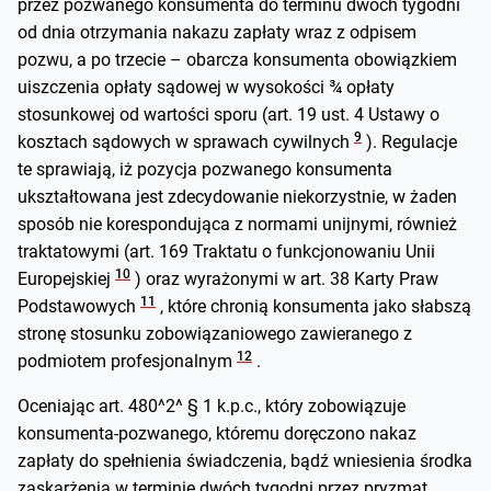
przez pozwanego konsumenta do terminu dwóch tygodni
od dnia otrzymania nakazu zapłaty wraz z odpisem
pozwu, a po trzecie – obarcza konsumenta obowiązkiem
uiszczenia opłaty sądowej w wysokości ¾ opłaty
stosunkowej od wartości sporu (art. 19 ust. 4 Ustawy o
9
kosztach sądowych w sprawach cywilnych
). Regulacje
te sprawiają, iż pozycja pozwanego konsumenta
ukształtowana jest zdecydowanie niekorzystnie, w żaden
sposób nie korespondująca z normami unijnymi, również
traktatowymi (art. 169 Traktatu o funkcjonowaniu Unii
10
Europejskiej
) oraz wyrażonymi w art. 38 Karty Praw
11
Podstawowych
, które chronią konsumenta jako słabszą
stronę stosunku zobowiązaniowego zawieranego z
12
podmiotem profesjonalnym
.
Oceniając art. 480^2^ § 1 k.p.c., który zobowiązuje
konsumenta-pozwanego, któremu doręczono nakaz
zapłaty do spełnienia świadczenia, bądź wniesienia środka
zaskarżenia w terminie dwóch tygodni przez pryzmat