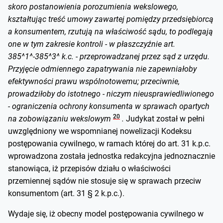
skoro postanowienia porozumienia wekslowego,
kształtując treść umowy zawartej pomiędzy przedsiębiorcą
a konsumentem, rzutują na właściwość sądu, to podlegają
one w tym zakresie kontroli - w płaszczyźnie art.
385^1^-385^3^ k.c. - przeprowadzanej przez sąd z urzędu.
Przyjęcie odmiennego zapatrywania nie zapewniałoby
efektywności prawu wspólnotowemu; przeciwnie,
prowadziłoby do istotnego - niczym nieusprawiedliwionego
- ograniczenia ochrony konsumenta w sprawach opartych
20
na zobowiązaniu wekslowym
.
Judykat został w pełni
uwzględniony we wspomnianej nowelizacji Kodeksu
postępowania cywilnego, w ramach której do art. 31 k.p.c.
wprowadzona została jednostka redakcyjna jednoznacznie
stanowiąca, iż przepisów działu o właściwości
przemiennej sądów nie stosuje się w sprawach przeciw
konsumentom (art. 31 § 2 k.p.c.).
Wydaje się, iż obecny model postępowania cywilnego w