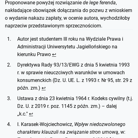
Proponowane powyżej rozwiązanie
de lege ferenda
,
nakładające obowiązek dołączania do pozwu z wnioskiem
o wydanie nakazu zapłaty, w ocenie autora, wychodziłoby
naprzeciw przedstawionym sprzecznościom.
Autor jest studentem III roku na Wydziale Prawa i
Administracji Uniwersytetu Jagiellońskiego na
kierunku Prawo
↩︎
Dyrektywa Rady 93/13/EWG z dnia 5 kwietnia 1993
r. w sprawie nieuczciwych warunków w umowach
konsumenckich (Dz. U. UE. L. z 1993 r. Nr 95, str. 29 z
późn. zm.)
↩︎
Ustawa z dnia 23 kwietnia 1964 r. Kodeks cywilny (t.j.
Dz. U. z 2019 r. poz. 1145 z późn. zm.) – dalej
„k.c."
↩︎
I. Karasek-Wojciechowicz,
Wpływ niedozwolonego
charakteru klauzuli na związanie stron umową
, w: