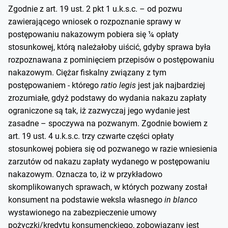
Zgodnie z art. 19 ust. 2 pkt 1 u.k.s.c. – od pozwu
zawierającego wniosek o rozpoznanie sprawy w
postępowaniu nakazowym pobiera się ¼ opłaty
stosunkowej, którą należałoby uiścić, gdyby sprawa była
rozpoznawana z pominięciem przepisów o postępowaniu
nakazowym. Ciężar fiskalny związany z tym
postępowaniem - którego
ratio legis
jest jak najbardziej
zrozumiałe, gdyż podstawy do wydania nakazu zapłaty
ograniczone są tak, iż zazwyczaj jego wydanie jest
zasadne – spoczywa na pozwanym. Zgodnie bowiem z
art. 19 ust. 4 u.k.s.c. trzy czwarte części opłaty
stosunkowej pobiera się od pozwanego w razie wniesienia
zarzutów od nakazu zapłaty wydanego w postępowaniu
nakazowym. Oznacza to, iż w przykładowo
skomplikowanych sprawach, w których pozwany został
konsument na podstawie weksla własnego
in blanco
wystawionego na zabezpieczenie umowy
pożyczki/kredytu konsumenckiego, zobowiązany jest