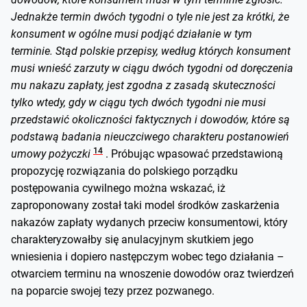
Jednakże termin dwóch tygodni o tyle nie jest za krótki, że
konsument w ogólne musi podjąć działanie w tym
terminie. Stąd polskie przepisy, według których konsument
musi wnieść zarzuty w ciągu dwóch tygodni od doręczenia
mu nakazu zapłaty, jest zgodna z zasadą skuteczności
tylko wtedy, gdy w ciągu tych dwóch tygodni nie musi
przedstawić okoliczności faktycznych i dowodów, które są
podstawą badania nieuczciwego charakteru postanowień
14
umowy pożyczki
. Próbując wpasować przedstawioną
propozycję rozwiązania do polskiego porządku
postępowania cywilnego można wskazać, iż
zaproponowany został taki model środków zaskarżenia
nakazów zapłaty wydanych przeciw konsumentowi, który
charakteryzowałby się anulacyjnym skutkiem jego
wniesienia i dopiero następczym wobec tego działania –
otwarciem terminu na wnoszenie dowodów oraz twierdzeń
na poparcie swojej tezy przez pozwanego.