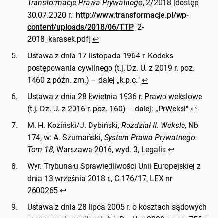
Transformacje Prawa Prywatnego
, 2/2018 [dostęp
30.07.2020 r.:
http://www.transformacje.pl/wp-
content/uploads/2018/06/TTP
_2-
2018_karasek.pdf]
↩︎
Ustawa z dnia 17 listopada 1964 r. Kodeks
postępowania cywilnego (t.j. Dz. U. z 2019 r. poz.
1460 z późn. zm.) – dalej „k.p.c."
↩︎
Ustawa z dnia 28 kwietnia 1936 r. Prawo wekslowe
(t.j. Dz. U. z 2016 r. poz. 160) – dalej: „PrWeksl"
↩︎
M. H. Koziński/J. Dybiński,
Rozdział II. Weksle
, Nb
174, w: A. Szumański,
System Prawa Prywatnego.
Tom 18,
Warszawa 2016, wyd. 3, Legalis
↩︎
Wyr. Trybunału Sprawiedliwości Unii Europejskiej z
dnia 13 września 2018 r., C-176/17, LEX nr
2600265
↩︎
Ustawa z dnia 28 lipca 2005 r. o kosztach sądowych