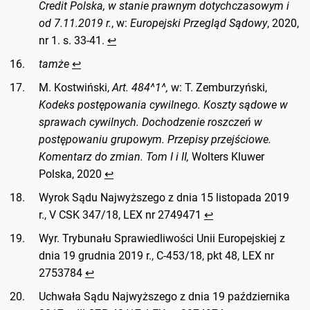
Credit Polska, w stanie prawnym dotychczasowym i
od 7.11.2019 r.
, w:
Europejski Przegląd Sądowy
, 2020,
nr 1. s. 33-41.
↩︎
tamże
↩︎
M. Kostwiński,
Art. 484^1^,
w: T. Zemburzyński,
Kodeks postępowania cywilnego. Koszty sądowe w
sprawach cywilnych. Dochodzenie roszczeń w
postępowaniu grupowym. Przepisy przejściowe.
Komentarz do zmian. Tom I i II,
Wolters Kluwer
Polska, 2020
↩︎
Wyrok Sądu Najwyższego z dnia 15 listopada 2019
r., V CSK 347/18, LEX nr 2749471
↩︎
Wyr. Trybunału Sprawiedliwości Unii Europejskiej z
dnia 19 grudnia 2019 r., C-453/18, pkt 48, LEX nr
2753784
↩︎
Uchwała Sądu Najwyższego z dnia 19 października