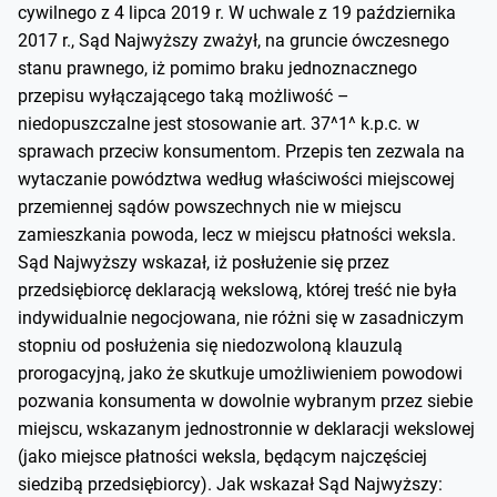
cywilnego z 4 lipca 2019 r. W uchwale z 19 października
2017 r., Sąd Najwyższy zważył, na gruncie ówczesnego
stanu prawnego, iż pomimo braku jednoznacznego
przepisu wyłączającego taką możliwość –
niedopuszczalne jest stosowanie art. 37^1^ k.p.c. w
sprawach przeciw konsumentom. Przepis ten zezwala na
wytaczanie powództwa według właściwości miejscowej
przemiennej sądów powszechnych nie w miejscu
zamieszkania powoda, lecz w miejscu płatności weksla.
Sąd Najwyższy wskazał, iż posłużenie się przez
przedsiębiorcę deklaracją wekslową, której treść nie była
indywidualnie negocjowana, nie różni się w zasadniczym
stopniu od posłużenia się niedozwoloną klauzulą
prorogacyjną, jako że skutkuje umożliwieniem powodowi
pozwania konsumenta w dowolnie wybranym przez siebie
miejscu, wskazanym jednostronnie w deklaracji wekslowej
(jako miejsce płatności weksla, będącym najczęściej
siedzibą przedsiębiorcy). Jak wskazał Sąd Najwyższy: