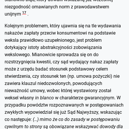
niezgodność omawianych norm z prawodawstwem
17
unijnym
.
Kolejnym problemem, który ujawnia się na tle wydawania
nakazów zapłaty przeciw konsumentowi na podstawie
weksla prawidłowo uzupełnionego, jest problem
dotykający istoty abstrakcyjności zobowiązania
wekslowego. Mianowicie sprowadza się on do
rozstrzygnięcia kwestii, czy sąd wydający nakaz zapłaty
może z urzędu badać stosunek podstawowy celem
stwierdzenia, czy stosunek ten (np. umowa pożyczki) nie
zawiera klauzul niedozwolonych, powodujących
nieważność umowy, wobec której wystawiony został
weksel własny
in blanco
w charakterze gwarancyjnym. W
przypadku powództw rozpoznawanych w postępowaniach
zwykłych wypowiedział się już Sąd Najwyższy, wskazując
co następuje:
(…) mimo że co do zasady w postępowaniu
cywilnym to strony są obowiązane wskazywać dowody dla