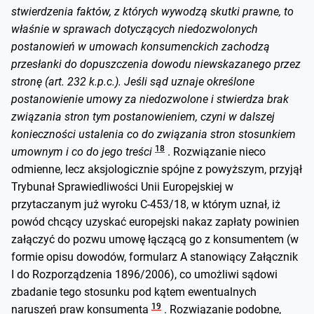
stwierdzenia faktów, z których wywodzą skutki prawne, to
właśnie w sprawach dotyczących niedozwolonych
postanowień w umowach konsumenckich zachodzą
przesłanki do dopuszczenia dowodu niewskazanego przez
stronę (art. 232 k.p.c.). Jeśli sąd uznaje określone
postanowienie umowy za niedozwolone i stwierdza brak
związania stron tym postanowieniem, czyni w dalszej
konieczności ustalenia co do związania stron stosunkiem
18
umownym i co do jego treści
. Rozwiązanie nieco
odmienne, lecz aksjologicznie spójne z powyższym, przyjął
Trybunał Sprawiedliwości Unii Europejskiej w
przytaczanym już wyroku C-453/18, w którym uznał, iż
powód chcący uzyskać europejski nakaz zapłaty powinien
załączyć do pozwu umowę łączącą go z konsumentem (w
formie opisu dowodów, formularz A stanowiący Załącznik
I do Rozporządzenia 1896/2006), co umożliwi sądowi
zbadanie tego stosunku pod kątem ewentualnych
19
naruszeń praw konsumenta
. Rozwiązanie podobne,