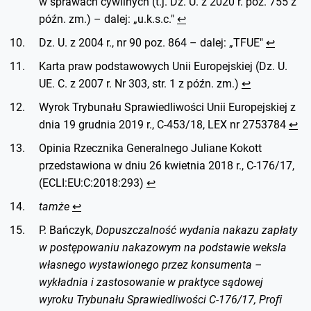
w sprawach cywilnych (t.j. Dz. U. z 2020 r. poz. 755 z
późn. zm.) – dalej: „u.k.s.c."
↩︎
Dz. U. z 2004 r., nr 90 poz. 864 – dalej: „TFUE"
↩︎
Karta praw podstawowych Unii Europejskiej (Dz. U.
UE. C. z 2007 r. Nr 303, str. 1 z późn. zm.)
↩︎
Wyrok Trybunału Sprawiedliwości Unii Europejskiej z
dnia 19 grudnia 2019 r., C-453/18, LEX nr 2753784
↩︎
Opinia Rzecznika Generalnego Juliane Kokott
przedstawiona w dniu 26 kwietnia 2018 r., C-176/17,
(ECLI:EU:C:2018:293)
↩︎
tamże
↩︎
P. Bańczyk,
Dopuszczalność wydania nakazu zapłaty
w postępowaniu nakazowym na podstawie weksla
własnego wystawionego przez konsumenta –
wykładnia i zastosowanie w praktyce sądowej
wyroku Trybunału Sprawiedliwości C-176/17, Proﬁ