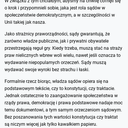
W związku z tym chciałbym, abyśmy na chwilę cofnęli się
o krok i przypomnieli sobie, jaka jest rola sądów w
społeczeństwie demokratycznym, a w szczególności w
Unii takiej jak nasza.
Jako strażnicy praworządności, sądy gwarantują, że
zarówno władze publiczne, jak i prywatni obywatele
przestrzegają reguł gry. Kiedy trzeba, muszą stać na straży
praw nielicznych wbrew woli wielu, nawet jeśli oznacza to
wydawanie niepopularnych orzeczeń. Sądy muszą
wydawać swoje wyroki bez strachu i łaski.
Formalnie rzecz biorąc, władza sądów opiera się na
podstawowym tekście, czy to konstytucji, czy traktacie.
Jednak ostatecznie to zaangażowanie społeczeństwa w
rządy prawa, demokrację i prawa podstawowe nadaje moc
temu dokumentowi, a tym samym orzeczeniom sądowym.
Bez poszanowania tych wartości konstytucja czy traktat
są niczym więcej jak tylko kawałkiem papieru.