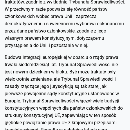
traktatów, zgodnie z wykładnią Trybunału Sprawiedliwości.
W przeciwnym razie podważa się równość państw
członkowskich wobec prawa Unii i zaprzecza
demokratycznemu i suwerennemu wyborowi dokonanemu
przez dane państwo członkowskie, zgodnie z jego
własnym prawem konstytucyjnym, dotyczącemu
przystąpienia do Unii i pozostania w niej.
Budowa integracji europejskiej w oparciu o rządy prawa
trwała siedemdziesiąt lat. Trybunał Sprawiedliwości nie
jest nowym dzieckiem w bloku. Być może traktaty były
wielokrotnie zmieniane, ale Trybunał Sprawiedliwości i
zasady rządzące jego jurysdykcją są tak stare, jak
pierwsze powojenne sądy konstytucyjne ustanowione w
Europie. Trybunał Sprawiedliwości włączył wiele tradycji
konstytucyjnych wspólnych dla państw członkowskich do
struktury konstytucyjnej UE, zapewniając w ten sposób
głębokie powiązanie prawa UE z krajowymi przepisami
konstytucyjnymi. Ponadto w ostatnich latach sam