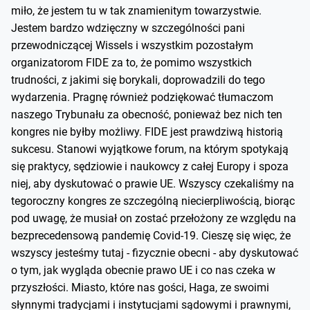
miło, że jestem tu w tak znamienitym towarzystwie.
Jestem bardzo wdzięczny w szczególności pani
przewodniczącej Wissels i wszystkim pozostałym
organizatorom FIDE za to, że pomimo wszystkich
trudności, z jakimi się borykali, doprowadzili do tego
wydarzenia. Pragnę również podziękować tłumaczom
naszego Trybunału za obecność, ponieważ bez nich ten
kongres nie byłby możliwy. FIDE jest prawdziwą historią
sukcesu. Stanowi wyjątkowe forum, na którym spotykają
się praktycy, sędziowie i naukowcy z całej Europy i spoza
niej, aby dyskutować o prawie UE. Wszyscy czekaliśmy na
tegoroczny kongres ze szczególną niecierpliwością, biorąc
pod uwagę, że musiał on zostać przełożony ze względu na
bezprecedensową pandemię Covid-19. Cieszę się więc, że
wszyscy jesteśmy tutaj - fizycznie obecni - aby dyskutować
o tym, jak wygląda obecnie prawo UE i co nas czeka w
przyszłości. Miasto, które nas gości, Haga, ze swoimi
słynnymi tradycjami i instytucjami sądowymi i prawnymi,