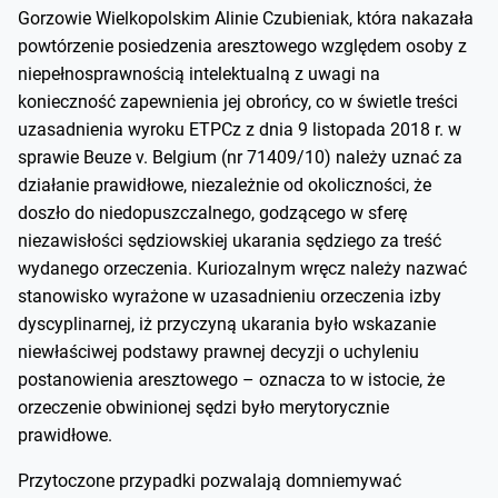
Gorzowie Wielkopolskim Alinie Czubieniak, która nakazała
powtórzenie posiedzenia aresztowego względem osoby z
niepełnosprawnością intelektualną z uwagi na
konieczność zapewnienia jej obrońcy, co w świetle treści
uzasadnienia wyroku ETPCz z dnia 9 listopada 2018 r. w
sprawie Beuze v. Belgium (nr 71409/10) należy uznać za
działanie prawidłowe, niezależnie od okoliczności, że
doszło do niedopuszczalnego, godzącego w sferę
niezawisłości sędziowskiej ukarania sędziego za treść
wydanego orzeczenia. Kuriozalnym wręcz należy nazwać
stanowisko wyrażone w uzasadnieniu orzeczenia izby
dyscyplinarnej, iż przyczyną ukarania było wskazanie
niewłaściwej podstawy prawnej decyzji o uchyleniu
postanowienia aresztowego – oznacza to w istocie, że
orzeczenie obwinionej sędzi było merytorycznie
prawidłowe.
Przytoczone przypadki pozwalają domniemywać